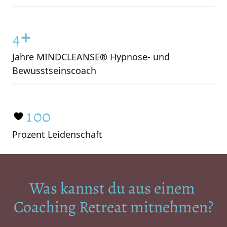
3
+
4
Jahre MINDCLEANSE® Hypnose- und 
5
Bewusstseinscoach
6
0
7
1
0
0
8
Prozent Leidenschaft
2
1
1
9
3
2
2
Was kannst du aus einem 
4
3
3
Coaching Retreat mitnehmen?
5
4
4