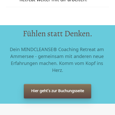
Ja klar.  An dem Tag lernst du mich und meine 
Arbeit schon mal direkt live kennen. Somit 
hast du anschließend eine gute 
Ausgangsbasis für ein individuelles 1:1 
Fühlen 
statt 
Denken.
Hypnosecoaching mit mir. Du kannst auch ein 
HypnoReset Mentaltraining besuchen. Oder 
die weiteren MINDCLEANSE® Retreats, um 
Dein MINDCLEANSE® Coaching Retreat am 
deine persönliche Entwicklung nachhaltig zu 
Ammersee - gemeinsam mit anderen neue 
vertiefen.
Erfahrungen machen. Komm vom Kopf ins 
Herz.
Hier geht´s zur Buchungsseite