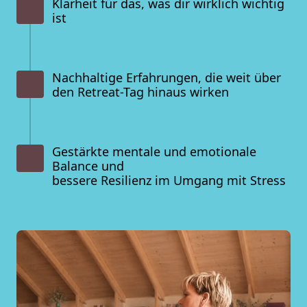
Klarheit für das, was dir wirklich wichtig 
ist
Nachhaltige Erfahrungen, die weit über 
den Retreat-Tag hinaus wirken
Gestärkte mentale und emotionale 
Balance und
bessere Resilienz im Umgang mit Stress