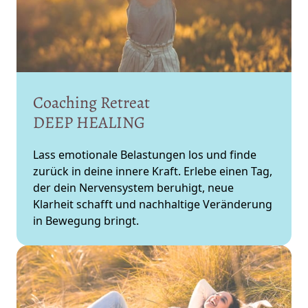
Coaching 
Retreat 
DEEP 
HEALING
Lass emotionale Belastungen los und finde 
zurück in deine innere Kraft. Erlebe einen Tag, 
der dein Nervensystem beruhigt, neue 
Klarheit schafft und nachhaltige Veränderung 
in Bewegung bringt.