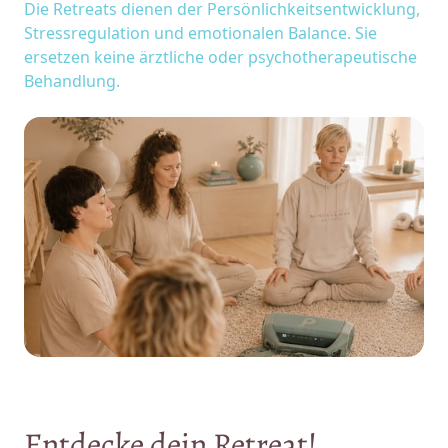
Die 
Retreats 
dienen 
der 
Persönlichkeitsentwicklung, 
Stressregulation 
und 
emotionalen 
Balance. 
Sie 
ersetzen 
keine 
ärztliche 
oder 
psychotherapeutische 
Behandlung.
Entdecke 
dein 
Retreat!