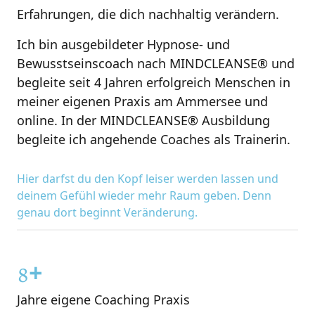
0
Erfahrungen, die dich nachhaltig verändern.
1
Ich bin ausgebildeter Hypnose- und 
Bewusstseinscoach nach MINDCLEANSE® und 
2
begleite seit 4 Jahren erfolgreich Menschen in 
meiner eigenen Praxis am Ammersee und 
3
online. In der MINDCLEANSE® Ausbildung 
4
begleite ich angehende Coaches als Trainerin.
5
Hier 
darfst 
du 
den 
Kopf 
leiser 
werden 
lassen 
und 
deinem 
Gefühl 
wieder 
mehr 
Raum 
geben. 
Denn 
6
genau 
dort 
beginnt 
Veränderung.
0
7
1
+
8
2
Jahre eigene Coaching Praxis
9