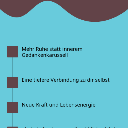
6
5
5
7
6
6
8
7
7
9
8
8
Mehr Ruhe statt innerem 
Gedankenkarussell
9
9
Eine tiefere Verbindung zu dir selbst
Neue Kraft und Lebensenergie