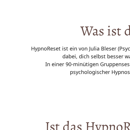
Was 
ist 
d
HypnoReset ist ein von Julia Bleser (Ps
dabei, dich selbst besser 
In einer 90-minütigen Gruppensess
Ist 
das 
HypnoR