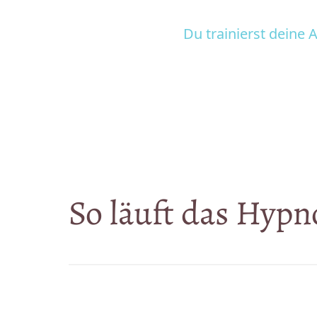
Du 
trainierst 
deine 
A
So 
läuft 
das 
Hypno