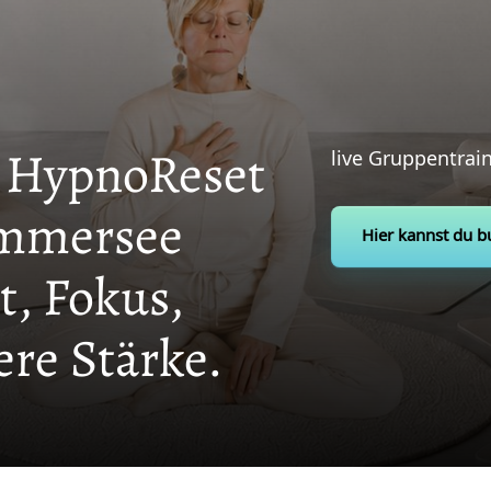
ypnoReset 
live Gruppentrai
Ammersee
Hier kannst du 
, Fokus, 
ere Stärke.