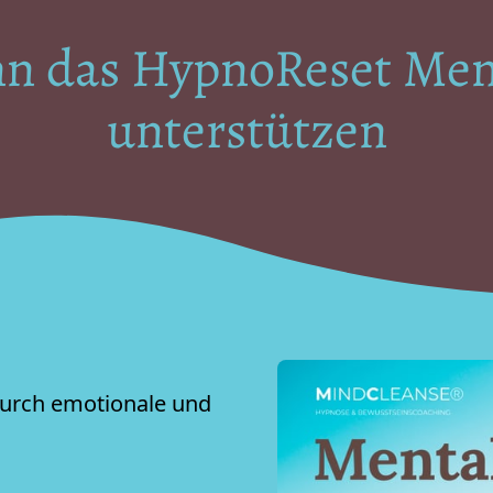
nn das HypnoReset Ment
unterstützen
urch emotionale und 