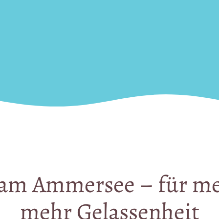
am 
Ammersee 
– 
für 
me
mehr 
Gelassenheit