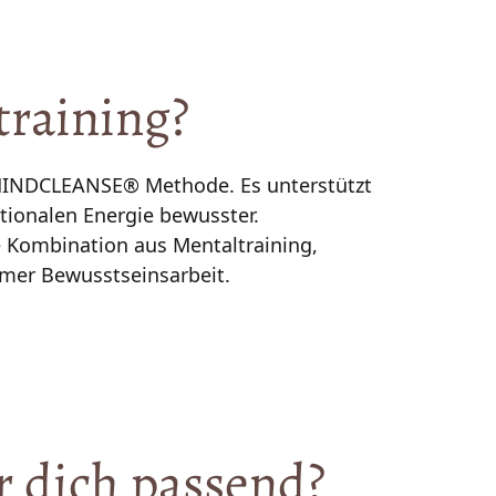
training?
r MINDCLEANSE® Methode. Es unterstützt 
onalen Energie bewusster.

 Kombination aus Mentaltraining, 
r 
dich 
passend?